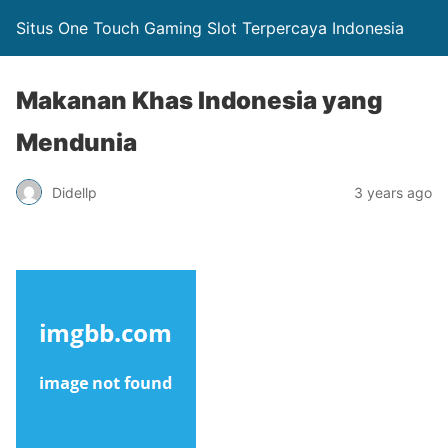
Situs One Touch Gaming Slot Terpercaya Indonesia
Makanan Khas Indonesia yang
Mendunia
Didellp
3 years ago