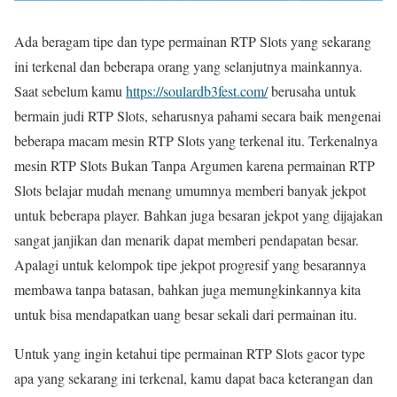
Ada beragam tipe dan type permainan RTP Slots yang sekarang
ini terkenal dan beberapa orang yang selanjutnya mainkannya.
Saat sebelum kamu
https://soulardb3fest.com/
berusaha untuk
bermain judi RTP Slots, seharusnya pahami secara baik mengenai
beberapa macam mesin RTP Slots yang terkenal itu. Terkenalnya
mesin RTP Slots Bukan Tanpa Argumen karena permainan RTP
Slots belajar mudah menang umumnya memberi banyak jekpot
untuk beberapa player. Bahkan juga besaran jekpot yang dijajakan
sangat janjikan dan menarik dapat memberi pendapatan besar.
Apalagi untuk kelompok tipe jekpot progresif yang besarannya
membawa tanpa batasan, bahkan juga memungkinkannya kita
untuk bisa mendapatkan uang besar sekali dari permainan itu.
Untuk yang ingin ketahui tipe permainan RTP Slots gacor type
apa yang sekarang ini terkenal, kamu dapat baca keterangan dan