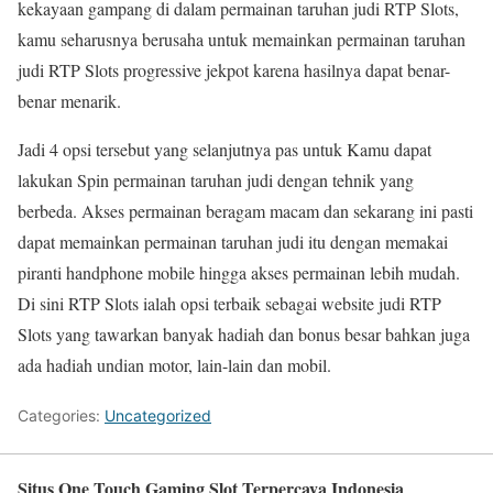
kekayaan gampang di dalam permainan taruhan judi RTP Slots,
kamu seharusnya berusaha untuk memainkan permainan taruhan
judi RTP Slots progressive jekpot karena hasilnya dapat benar-
benar menarik.
Jadi 4 opsi tersebut yang selanjutnya pas untuk Kamu dapat
lakukan Spin permainan taruhan judi dengan tehnik yang
berbeda. Akses permainan beragam macam dan sekarang ini pasti
dapat memainkan permainan taruhan judi itu dengan memakai
piranti handphone mobile hingga akses permainan lebih mudah.
Di sini RTP Slots ialah opsi terbaik sebagai website judi RTP
Slots yang tawarkan banyak hadiah dan bonus besar bahkan juga
ada hadiah undian motor, lain-lain dan mobil.
Categories:
Uncategorized
Situs One Touch Gaming Slot Terpercaya Indonesia