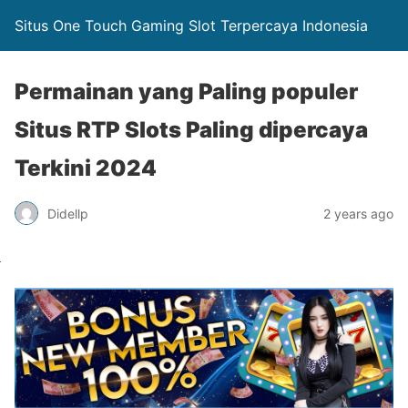
Situs One Touch Gaming Slot Terpercaya Indonesia
Permainan yang Paling populer
Situs RTP Slots Paling dipercaya
Terkini 2024
Didellp
2 years ago