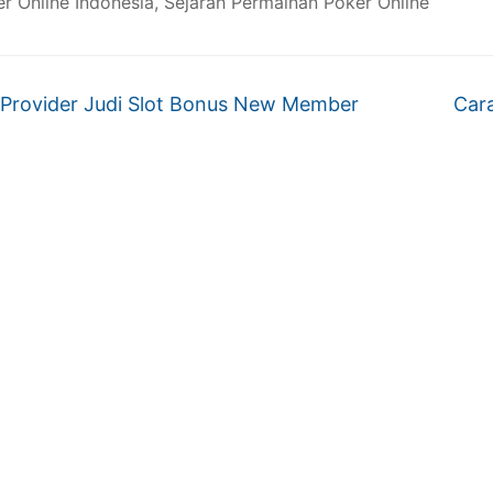
r Online Indonesia
,
Sejarah Permainan Poker Online
 Provider Judi Slot Bonus New Member
Car