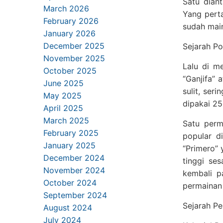
Satu dian
March 2026
Yang pert
February 2026
sudah main
January 2026
December 2025
Sejarah Po
November 2025
Lalu di m
October 2025
“Ganjifa” 
June 2025
sulit, ser
May 2025
dipakai 25
April 2025
March 2025
Satu perm
February 2025
popular d
January 2025
“Primero” 
December 2024
tinggi se
November 2024
kembali pa
October 2024
permainan
September 2024
Sejarah Pe
August 2024
July 2024