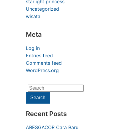
starlight princess
Uncategorized
wisata
Meta
Log in
Entries feed
Comments feed
WordPress.org
Search
for:
Search
Recent Posts
ARESGACOR Cara Baru