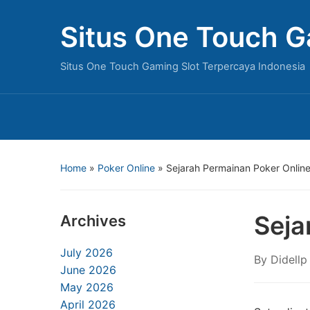
Situs One Touch G
Situs One Touch Gaming Slot Terpercaya Indonesia
Home
»
Poker Online
»
Sejarah Permainan Poker Online
Seja
Archives
July 2026
By
Didellp
June 2026
May 2026
April 2026