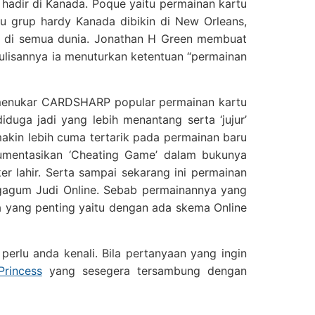
hadir di Kanada. Poque yaitu permainan kartu
tu grup hardy Kanada dibikin di New Orleans,
alu di semua dunia. Jonathan H Green membuat
tulisannya ia menuturkan ketentuan “permainan
enukar CARDSHARP popular permainan kartu
duga jadi yang lebih menantang serta ‘jujur’
makin lebih cuma tertarik pada permainan baru
mentasikan ‘Cheating Game’ dalam bukunya
r lahir. Serta sampai sekarang ini permainan
ngagum Judi Online. Sebab permainannya yang
a yang penting yaitu dengan ada skema Online
perlu anda kenali. Bila pertanyaan yang ingin
Princess
yang sesegera tersambung dengan