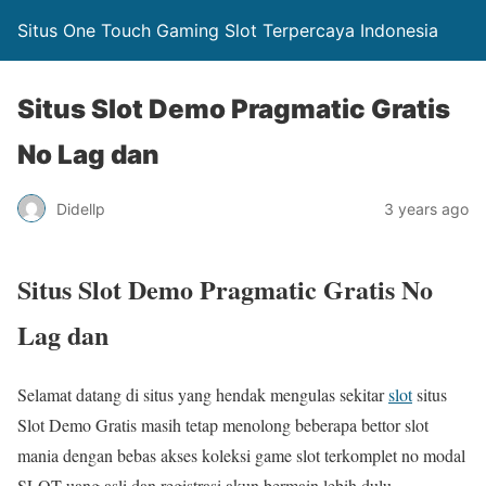
Situs One Touch Gaming Slot Terpercaya Indonesia
Situs Slot Demo Pragmatic Gratis
No Lag dan
Didellp
3 years ago
Situs Slot Demo Pragmatic Gratis No
Lag dan
Selamat datang di situs yang hendak mengulas sekitar
slot
situs
Slot Demo Gratis masih tetap menolong beberapa bettor slot
mania dengan bebas akses koleksi game slot terkomplet no modal
SLOT uang asli dan registrasi akun bermain lebih dulu.