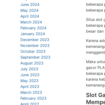
beberapa p
June 2024
beberapa 
May 2024
April 2024
Situs slot
March 2024
beberapa 
February 2024
besar dan 
January 2024
December 2023
Karena ada
November 2023
kemenanga
October 2023
menggembi
September 2023
Maka untuk
August 2023
gacor PLA
July 2023
beberapa p
June 2023
karena ke
May 2023
kemenang
April 2023
March 2023
Slot G
February 2023
Mempe
April 2022