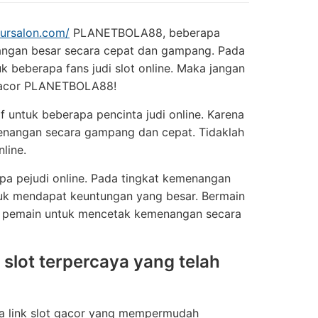
oursalon.com/
PLANETBOLA88, beberapa
angan besar secara cepat dan gampang. Pada
tuk beberapa fans judi slot online. Maka jangan
 gacor PLANETBOLA88!
 untuk beberapa pencinta judi online. Karena
menangan secara gampang dan cepat. Tidaklah
line.
apa pejudi online. Pada tingkat kemenangan
ntuk mendapat keuntungan yang besar. Bermain
a pemain untuk mencetak kemenangan secara
slot terpercaya yang telah
 link slot gacor yang mempermudah