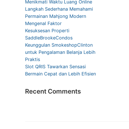
Menikmati Waktu Luang Online
Langkah Sederhana Memahami
Permainan Mahjong Modern
Mengenal Faktor
Kesuksesan Properti
SaddleBrookeCondos
Keunggulan SmokeshopClinton
untuk Pengalaman Belanja Lebih
Praktis
Slot QRIS Tawarkan Sensasi
Bermain Cepat dan Lebih Efisien
Recent Comments