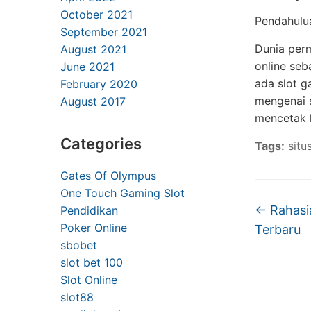
October 2021
Pendahulu
September 2021
Dunia perm
August 2021
online seb
June 2021
ada slot 
February 2020
mengenai s
August 2017
mencetak 
Categories
Tags:
situ
Gates Of Olympus
One Touch Gaming Slot
←
Rahasia
Pendidikan
Poker Online
Terbaru
sbobet
slot bet 100
Slot Online
slot88