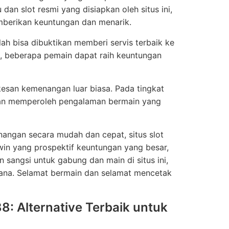
an slot resmi yang disiapkan oleh situs ini,
mberikan keuntungan dan menarik.
ah bisa dibuktikan memberi servis terbaik ke
 beberapa pemain dapat raih keuntungan
 kesan kemenangan luar biasa. Pada tingkat
dan memperoleh pengalaman bermain yang
angan secara mudah dan cepat, situs slot
in yang prospektif keuntungan yang besar,
sangsi untuk gabung dan main di situs ini,
ana. Selamat bermain dan selamat mencetak
8: Alternative Terbaik untuk