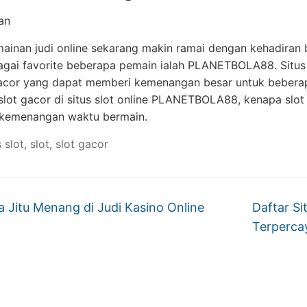
an
ainan judi online sekarang makin ramai dengan kehadiran ber
agai favorite beberapa pemain ialah PLANETBOLA88. Situs 
gacor yang dapat memberi kemenangan besar untuk beberapa
lot gacor di situs slot online PLANETBOLA88, kenapa slot in
kemenangan waktu bermain.
s slot
,
slot
,
slot gacor
 Jitu Menang di Judi Kasino Online
Daftar Si
Terperc