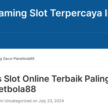
aming Slot Terpercaya 
ing Gacor Planetbola88
s Slot Online Terbaik Pali
etbola88
in
Uncategorized
on
July 23, 2024