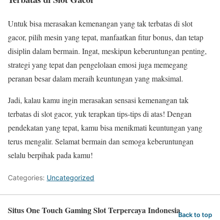
Untuk bisa merasakan kemenangan yang tak terbatas di slot
gacor, pilih mesin yang tepat, manfaatkan fitur bonus, dan tetap
disiplin dalam bermain. Ingat, meskipun keberuntungan penting,
strategi yang tepat dan pengelolaan emosi juga memegang
peranan besar dalam meraih keuntungan yang maksimal.
Jadi, kalau kamu ingin merasakan sensasi kemenangan tak
terbatas di slot gacor, yuk terapkan tips-tips di atas! Dengan
pendekatan yang tepat, kamu bisa menikmati keuntungan yang
terus mengalir. Selamat bermain dan semoga keberuntungan
selalu berpihak pada kamu!
Categories:
Uncategorized
Situs One Touch Gaming Slot Terpercaya Indonesia
Back to top