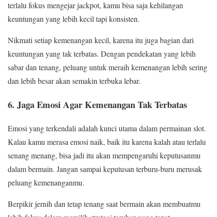
terlalu fokus mengejar jackpot, kamu bisa saja kehilangan
keuntungan yang lebih kecil tapi konsisten.
Nikmati setiap kemenangan kecil, karena itu juga bagian dari
keuntungan yang tak terbatas. Dengan pendekatan yang lebih
sabar dan tenang, peluang untuk meraih kemenangan lebih sering
dan lebih besar akan semakin terbuka lebar.
6. Jaga Emosi Agar Kemenangan Tak Terbatas
Emosi yang terkendali adalah kunci utama dalam permainan slot.
Kalau kamu merasa emosi naik, baik itu karena kalah atau terlalu
senang menang, bisa jadi itu akan mempengaruhi keputusanmu
dalam bermain. Jangan sampai keputusan terburu-buru merusak
peluang kemenanganmu.
Berpikir jernih dan tetap tenang saat bermain akan membuatmu