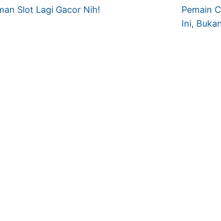
an Slot Lagi Gacor Nih!
Pemain Ca
Ini, Buka