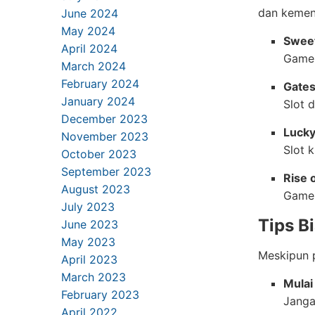
dan kemen
June 2024
May 2024
Swee
April 2024
Game 
March 2024
February 2024
Gates
January 2024
Slot 
December 2023
Luck
November 2023
Slot 
October 2023
September 2023
Rise o
August 2023
Game 
July 2023
Tips B
June 2023
May 2023
Meskipun 
April 2023
March 2023
Mulai
February 2023
Janga
April 2022