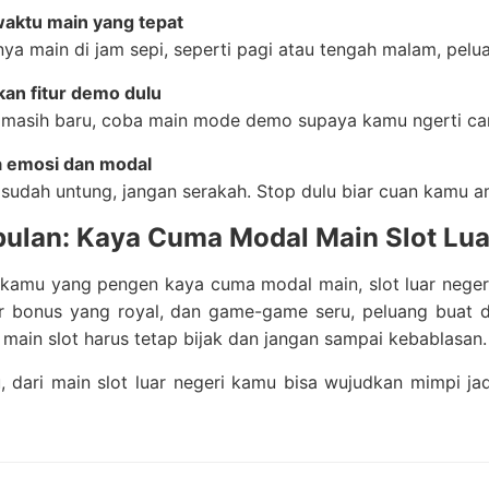
 waktu main yang tepat
nya main di jam sepi, seperti pagi atau tengah malam, pelua
an fitur demo dulu
 masih baru, coba main mode demo supaya kamu ngerti car
a emosi dan modal
 sudah untung, jangan serakah. Stop dulu biar cuan kamu a
ulan: Kaya Cuma Modal Main Slot Luar
 kamu yang pengen kaya cuma modal main, slot luar neger
tur bonus yang royal, dan game-game seru, peluang buat 
, main slot harus tetap bijak dan jangan sampai kebablasan.
u, dari main slot luar negeri kamu bisa wujudkan mimpi 