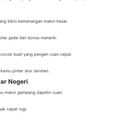
 yang bikin kemenangan makin besar.
plier gede dan bonus menarik.
, cocok buat yang pengen cuan cepat.
kamu pinter atur taruhan.
ar Negeri
mu makin gampang dapetin cuan:
ak cepat rugi.