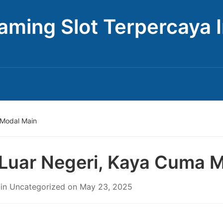
aming Slot Terpercaya 
 Modal Main
 Luar Negeri, Kaya Cuma 
in
Uncategorized
on
May 23, 2025