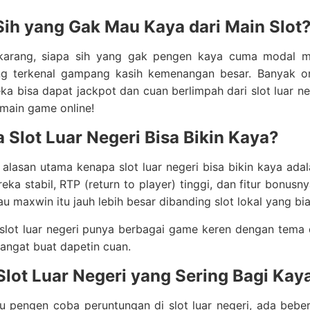
Sih yang Gak Mau Kaya dari Main Slot
arang, siapa sih yang gak pengen kaya cuma modal ma
g terkenal gampang kasih kemenangan besar. Banyak o
eka bisa dapat jackpot dan cuan berlimpah dari slot luar ne
main game online!
 Slot Luar Negeri Bisa Bikin Kaya?
 alasan utama kenapa slot luar negeri bisa bikin kaya ad
eka stabil, RTP (return to player) tinggi, dan fitur bonu
au maxwin itu jauh lebih besar dibanding slot lokal yang b
, slot luar negeri punya berbagai game keren dengan tema 
angat buat dapetin cuan.
lot Luar Negeri yang Sering Bagi Kay
u pengen coba peruntungan di slot luar negeri, ada bebe