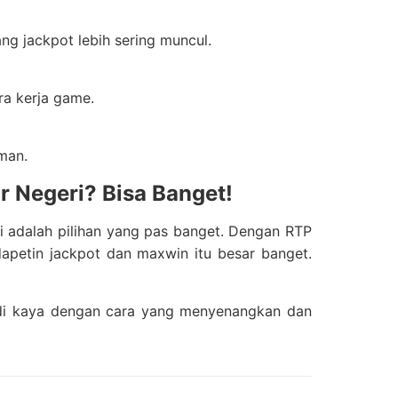
ng jackpot lebih sering muncul.
a kerja game.
man.
 Negeri? Bisa Banget!
i adalah pilihan yang pas banget. Dengan RTP
dapetin jackpot dan maxwin itu besar banget.
jadi kaya dengan cara yang menyenangkan dan