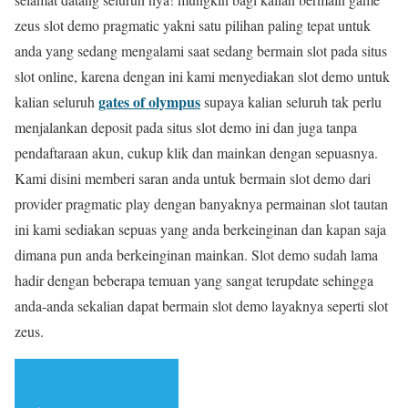
zeus slot demo pragmatic yakni satu pilihan paling tepat untuk
anda yang sedang mengalami saat sedang bermain slot pada situs
slot online, karena dengan ini kami menyediakan slot demo untuk
gates of olympus
kalian seluruh
supaya kalian seluruh tak perlu
menjalankan deposit pada situs slot demo ini dan juga tanpa
pendaftaraan akun, cukup klik dan mainkan dengan sepuasnya.
Kami disini memberi saran anda untuk bermain slot demo dari
provider pragmatic play dengan banyaknya permainan slot tautan
ini kami sediakan sepuas yang anda berkeinginan dan kapan saja
dimana pun anda berkeinginan mainkan. Slot demo sudah lama
hadir dengan beberapa temuan yang sangat terupdate sehingga
anda-anda sekalian dapat bermain slot demo layaknya seperti slot
zeus.