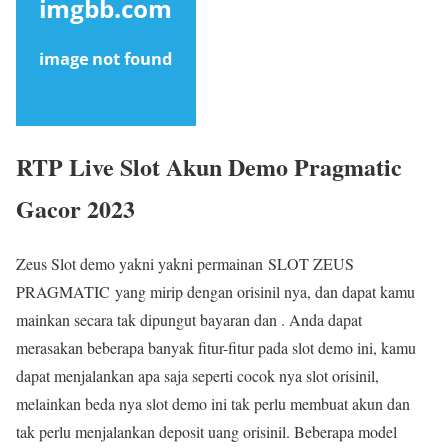
RTP Live Slot Akun Demo Pragmatic
Gacor 2023
Zeus Slot demo yakni yakni permainan SLOT ZEUS
PRAGMATIC yang mirip dengan orisinil nya, dan dapat kamu
mainkan secara tak dipungut bayaran dan . Anda dapat
merasakan beberapa banyak fitur-fitur pada slot demo ini, kamu
dapat menjalankan apa saja seperti cocok nya slot orisinil,
melainkan beda nya slot demo ini tak perlu membuat akun dan
tak perlu menjalankan deposit uang orisinil. Beberapa model