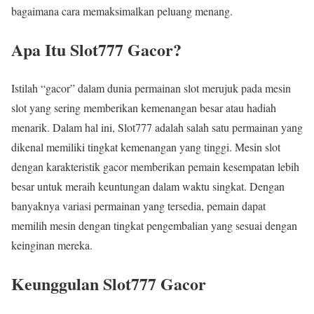
bagaimana cara memaksimalkan peluang menang.
Apa Itu Slot777 Gacor?
Istilah “gacor” dalam dunia permainan slot merujuk pada mesin
slot yang sering memberikan kemenangan besar atau hadiah
menarik. Dalam hal ini, Slot777 adalah salah satu permainan yang
dikenal memiliki tingkat kemenangan yang tinggi. Mesin slot
dengan karakteristik gacor memberikan pemain kesempatan lebih
besar untuk meraih keuntungan dalam waktu singkat. Dengan
banyaknya variasi permainan yang tersedia, pemain dapat
memilih mesin dengan tingkat pengembalian yang sesuai dengan
keinginan mereka.
Keunggulan Slot777 Gacor