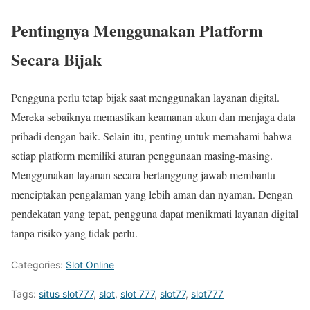
Pentingnya Menggunakan Platform
Secara Bijak
Pengguna perlu tetap bijak saat menggunakan layanan digital.
Mereka sebaiknya memastikan keamanan akun dan menjaga data
pribadi dengan baik. Selain itu, penting untuk memahami bahwa
setiap platform memiliki aturan penggunaan masing-masing.
Menggunakan layanan secara bertanggung jawab membantu
menciptakan pengalaman yang lebih aman dan nyaman. Dengan
pendekatan yang tepat, pengguna dapat menikmati layanan digital
tanpa risiko yang tidak perlu.
Categories:
Slot Online
Tags:
situs slot777
,
slot
,
slot 777
,
slot77
,
slot777