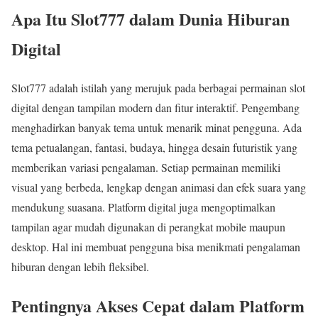
Apa Itu Slot777 dalam Dunia Hiburan
Digital
Slot777 adalah istilah yang merujuk pada berbagai permainan slot
digital dengan tampilan modern dan fitur interaktif. Pengembang
menghadirkan banyak tema untuk menarik minat pengguna. Ada
tema petualangan, fantasi, budaya, hingga desain futuristik yang
memberikan variasi pengalaman. Setiap permainan memiliki
visual yang berbeda, lengkap dengan animasi dan efek suara yang
mendukung suasana. Platform digital juga mengoptimalkan
tampilan agar mudah digunakan di perangkat mobile maupun
desktop. Hal ini membuat pengguna bisa menikmati pengalaman
hiburan dengan lebih fleksibel.
Pentingnya Akses Cepat dalam Platform