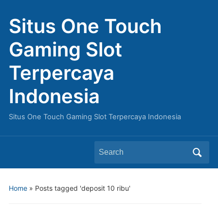
Situs One Touch
Gaming Slot
Terpercaya
Indonesia
Situs One Touch Gaming Slot Terpercaya Indonesia
Search
for:
Home
»
Posts tagged 'deposit 10 ribu'