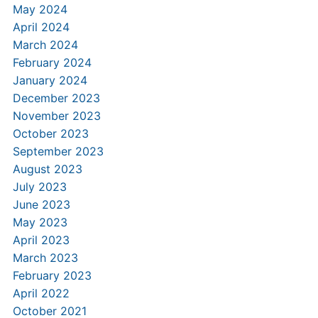
May 2024
April 2024
March 2024
February 2024
January 2024
December 2023
November 2023
October 2023
September 2023
August 2023
July 2023
June 2023
May 2023
April 2023
March 2023
February 2023
April 2022
October 2021