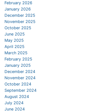
February 2026
January 2026
December 2025
November 2025
October 2025
June 2025
May 2025
April 2025
March 2025
February 2025
January 2025
December 2024
November 2024
October 2024
September 2024
August 2024
July 2024
June 2024