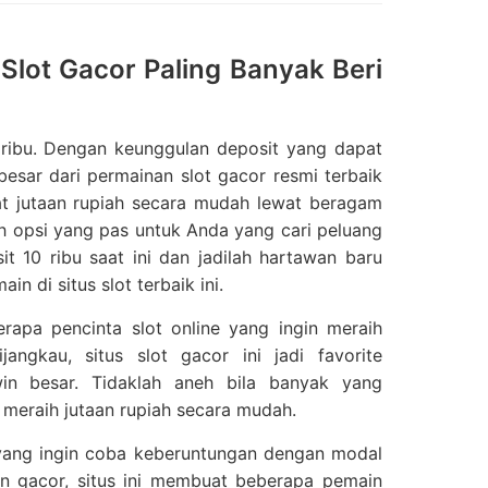
 Slot Gacor Paling Banyak Beri
10 ribu. Dengan keunggulan deposit yang dapat
sar dari permainan slot gacor resmi terbaik
t jutaan rupiah secara mudah lewat beragam
ah opsi yang pas untuk Anda yang cari peluang
t 10 ribu saat ini dan jadilah hartawan baru
 di situs slot terbaik ini.
erapa pencinta slot online yang ingin meraih
gkau, situs slot gacor ini jadi favorite
n besar. Tidaklah aneh bila banyak yang
meraih jutaan rupiah secara mudah.
 yang ingin coba keberuntungan dengan modal
an gacor, situs ini membuat beberapa pemain