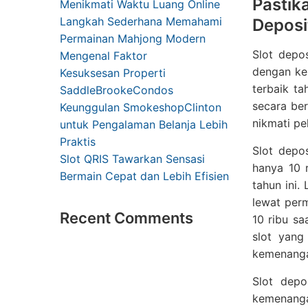
Pastik
Menikmati Waktu Luang Online
Langkah Sederhana Memahami
Deposi
Permainan Mahjong Modern
Slot depo
Mengenal Faktor
dengan ke
Kesuksesan Properti
terbaik ta
SaddleBrookeCondos
secara ber
Keunggulan SmokeshopClinton
nikmati pe
untuk Pengalaman Belanja Lebih
Praktis
Slot depo
Slot QRIS Tawarkan Sensasi
hanya 10 
Bermain Cepat dan Lebih Efisien
tahun ini.
lewat perm
Recent Comments
10 ribu sa
slot yang
kemenangan
Slot depo
kemenanga