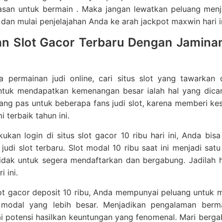
asan untuk bermain . Maka jangan lewatkan peluang menja
dan mulai penjelajahan Anda ke arah jackpot maxwin hari in
n Slot Gacor Terbaru Dengan Jamina
a permainan judi online, cari situs slot yang tawarka
ntuk mendapatkan kemenangan besar ialah hal yang dicari
yang pas untuk beberapa fans judi slot, karena memberi k
i terbaik tahun ini.
ukan login di situs slot gacor 10 ribu hari ini, Anda bi
judi slot terbaru. Slot modal 10 ribu saat ini menjadi sat
idak untuk segera mendaftarkan dan bergabung. Jadilah h
 ini.
ot gacor deposit 10 ribu, Anda mempunyai peluang untuk 
 modal yang lebih besar. Menjadikan pengalaman berm
potensi hasilkan keuntungan yang fenomenal. Mari bergabu