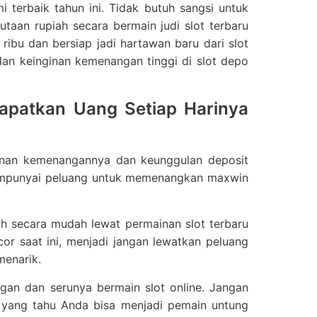
 terbaik tahun ini. Tidak butuh sangsi untuk
jutaan rupiah secara bermain judi slot terbaru
0 ribu dan bersiap jadi hartawan baru dari slot
an keinginan kemenangan tinggi di slot depo
Dapatkan Uang Setiap Harinya
nganan kemenangannya dan keunggulan deposit
mempunyai peluang untuk memenangkan maxwin
piah secara mudah lewat permainan slot terbaru
cor saat ini, menjadi jangan lewatkan peluang
menarik.
ngan dan serunya bermain slot online. Jangan
a yang tahu Anda bisa menjadi pemain untung