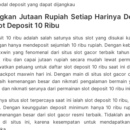
dal deposit yang dapat dijangkau
kan Jutaan Rupiah Setiap Harinya D
ot Deposit 10 Ribu
sit 10 ribu adalah salah satunya situs slot yang disuka
gan hanya mendeposit sejumlah 10 ribu rupiah. Dengan ke
win yang fenomenal dari situs slot gacor terbaik tahun 
 ribu dan capai jutaan rupiah secara mudah lewat permai
atkan peluang untuk daftar slot deposit 10 ribu saat ini 
jackpot maxwin hari ini. Dengan main di situs slot gaco
aih kemenangan besar dan nikmati pengalaman bermain y
dan nikmati serunya dari permainan slot deposit 10 ribu ini
nya situs slot terpercaya saat ini ialah slot deposit 10 rib
ne. Dengan keunggulan deposit minimum hanya 10 ribu ru
menangan besar dari slot gacor resmi terbaik. Tidaklah 
 di situs ini, karena kesempatan untuk mendapatkan
uka.