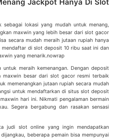
Menang Jackpot Hanya Di Slot
ak sebagai lokasi yang mudah untuk menang,
kan maxwin yang lebih besar dari slot gacor
 bisa secara mudah meraih jutaan rupiah hanya
 mendaftar di slot deposit 10 ribu saat ini dan
maxwin yang menarik.nowrap
nan untuk meraih kemenangan. Dengan deposit
maxwin besar dari slot gacor resmi terbaik
 untuk memenangkan jutaan rupiah secara mudah
angsi untuk mendaftarkan di situs slot deposit
t maxwin hari ini. Nikmati pengalaman bermain
kau. Segera bergabung dan rasakan sensasi
ta judi slot online yang ingin mendapatkan
 dijangkau, beberapa pemain bisa mempunyai