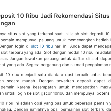
eposit 10 Ribu Jadi Rekomendasi Situs
ungan
nya situs slot yang terkenal saat ini ialah slot deposit 
, pemain mempunyai peluang untuk memenangkan hadiah be
 Dengan login di
slot 10 ribu
hari ini, Anda dapat mendapa
slot terbaru yang ada. Slot dengan modal 10 ribu ini adal
ar. Jangan lewatkan peluang untuk daftar di slot deposi
pot yang ada. Segera bergabung dan nikmati pengalaman main
it 10 ribu menjadi satu diantara opsi terbaik untuk beb
n secara mudah. Dengan tawarkan deposit dapat dijan
 pemain karena kesempatan untuk mendapatkan maxwi
 untuk login ke slot gacor 10ribu dan mempunyai potensi 
 10 ribu ini adalah opsi yang pas untuk beberapa pemain
angkau. Dengan jumlahnya opsi permainan slot terbaru d