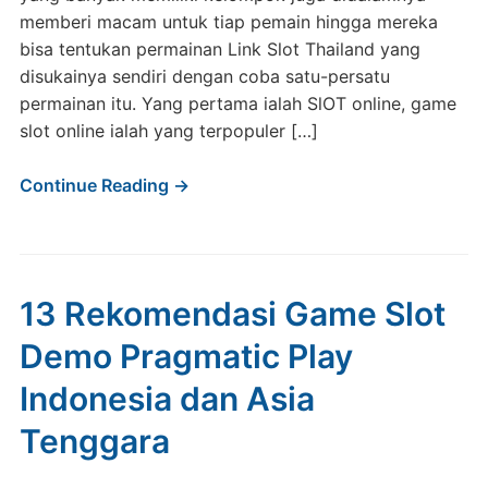
memberi macam untuk tiap pemain hingga mereka
bisa tentukan permainan Link Slot Thailand yang
disukainya sendiri dengan coba satu-persatu
permainan itu. Yang pertama ialah SlOT online, game
slot online ialah yang terpopuler […]
Continue Reading →
13 Rekomendasi Game Slot
Demo Pragmatic Play
Indonesia dan Asia
Tenggara