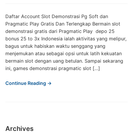
Daftar Account Slot Demonstrasi Pg Soft dan
Pragmatic Play Gratis Dan Terlengkap Bermain slot
demonstrasi gratis dari Pragmatic Play depo 25
bonus 25 to 3x Indonesia ialah aktivitas yang melipur,
bagus untuk habiskan waktu senggang yang
menjemukan atau sebagai opsi untuk latih kekuatan
bermain slot dengan uang betulan. Sampai sekarang
ini, games demonstrasi pragmatic slot […]
Continue Reading →
Archives