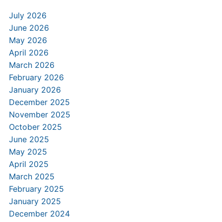
July 2026
June 2026
May 2026
April 2026
March 2026
February 2026
January 2026
December 2025
November 2025
October 2025
June 2025
May 2025
April 2025
March 2025
February 2025
January 2025
December 2024