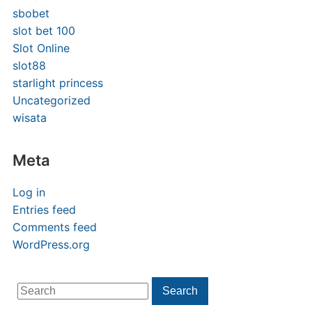
sbobet
slot bet 100
Slot Online
slot88
starlight princess
Uncategorized
wisata
Meta
Log in
Entries feed
Comments feed
WordPress.org
Search
Search
for: