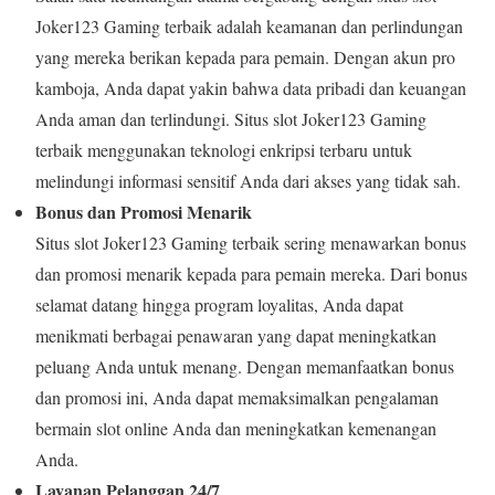
Joker123 Gaming terbaik adalah keamanan dan perlindungan
yang mereka berikan kepada para pemain. Dengan akun pro
kamboja, Anda dapat yakin bahwa data pribadi dan keuangan
Anda aman dan terlindungi. Situs slot Joker123 Gaming
terbaik menggunakan teknologi enkripsi terbaru untuk
melindungi informasi sensitif Anda dari akses yang tidak sah.
Bonus dan Promosi Menarik
Situs slot Joker123 Gaming terbaik sering menawarkan bonus
dan promosi menarik kepada para pemain mereka. Dari bonus
selamat datang hingga program loyalitas, Anda dapat
menikmati berbagai penawaran yang dapat meningkatkan
peluang Anda untuk menang. Dengan memanfaatkan bonus
dan promosi ini, Anda dapat memaksimalkan pengalaman
bermain slot online Anda dan meningkatkan kemenangan
Anda.
Layanan Pelanggan 24/7