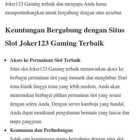
Joker123 Gaming terbaik dan mengapa Anda harus
mempertimbangkan untuk bergabung dengan situs tersebut.
Keuntungan Bergabung dengan Situs
Slot Joker123 Gaming Terbaik
Akses ke Permainan Slot Terbaik
Situs slot Joker123 Gaming terbaik menawarkan akses ke
berbagai permainan slot yang menarik dan menghibur. Dari
tema klasik hingga tema yang lebih modern, Anda akan
menemukan berbagai pilihan permainan slot yang sesuai
dengan selera Anda. Dengan server kamboja yang handal,
Anda dapat menikmati pengalaman bermain yang lancar dan
tanpa gangguan.
Keamanan dan Perlindungan
Salah satu keuntungan utama bergabung dengan situs slot