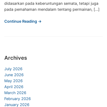
didasarkan pada keberuntungan semata, tetapi juga
pada pemahaman mendalam tentang permainan, […]
Continue Reading →
Archives
July 2026
June 2026
May 2026
April 2026
March 2026
February 2026
January 2026