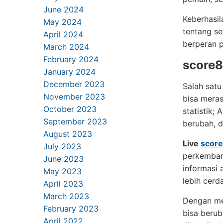
June 2024
Keberhasi
May 2024
tentang se
April 2024
berperan p
March 2024
February 2024
score8
January 2024
December 2023
Salah sat
November 2023
bisa meras
October 2023
statistik;
September 2023
berubah, 
August 2023
Live
score
July 2023
perkemban
June 2023
informasi 
May 2023
lebih cerda
April 2023
March 2023
Dengan m
February 2023
bisa berub
April 2022