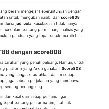
yang berani mengejar keberuntungan dengan
atan untuk mengubah nasib, dan
score808
am dunia
judi bola
, kesuksesan tidak hanya
 mendalam tentang permainan, analisis yang
ukan panduan yang tepat untuk meraih hasil
T88
dengan
score808
ia taruhan yang penuh peluang. Namun, untuk
ang platform yang Anda gunakan.
Score808
ime yang sangat dibutuhkan dalam setiap
tetapi juga sebuah perjalanan yang membawa
ng sedang berlangsung.
r dan kecil dari setiap pertandingan.
 tepat tentang performa tim, statistik
oman dalam membuat keputusan.