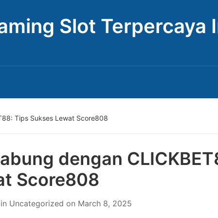
aming Slot Terpercaya 
88: Tips Sukses Lewat Score808
abung dengan CLICKBET8
at Score808
in
Uncategorized
on
March 8, 2025