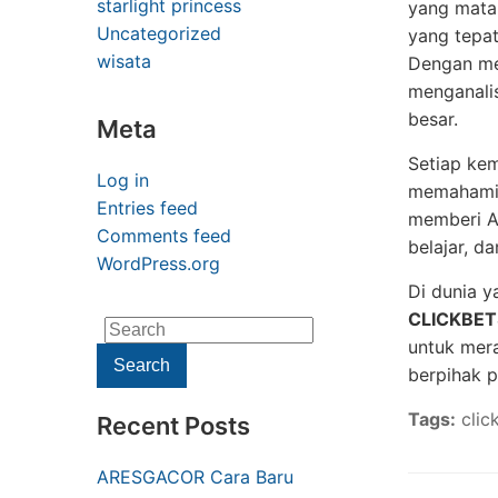
starlight princess
yang mata
Uncategorized
yang tepa
wisata
Dengan me
menganali
besar.
Meta
Setiap ke
Log in
memahami 
Entries feed
memberi A
Comments feed
belajar, d
WordPress.org
Di dunia y
CLICKBE
Search
untuk mera
for:
Search
berpihak 
Tags:
clic
Recent Posts
ARESGACOR Cara Baru