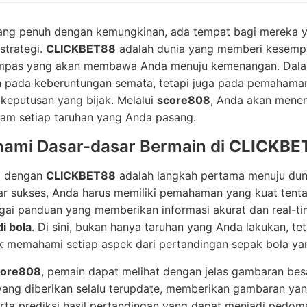
yang penuh dengan kemungkinan, ada tempat bagi mereka 
strategi.
CLICKBET88
adalah dunia yang memberi kesemp
mpas yang akan membawa Anda menuju kemenangan. Dal
n pada keberuntungan semata, tetapi juga pada pemahaman
 keputusan yang bijak. Melalui
score808
, Anda akan menem
lam setiap taruhan yang Anda pasang.
mi Dasar-dasar Bermain di
CLICKBE
g dengan
CLICKBET88
adalah langkah pertama menuju dun
ar sukses, Anda harus memiliki pemahaman yang kuat tent
gai panduan yang memberikan informasi akurat dan real-t
di bola
. Di sini, bukan hanya taruhan yang Anda lakukan, 
k memahami setiap aspek dari pertandingan sepak bola ya
core808
, pemain dapat melihat dengan jelas gambaran besa
yang diberikan selalu terupdate, memberikan gambaran yang
erta prediksi hasil pertandingan yang dapat menjadi ped