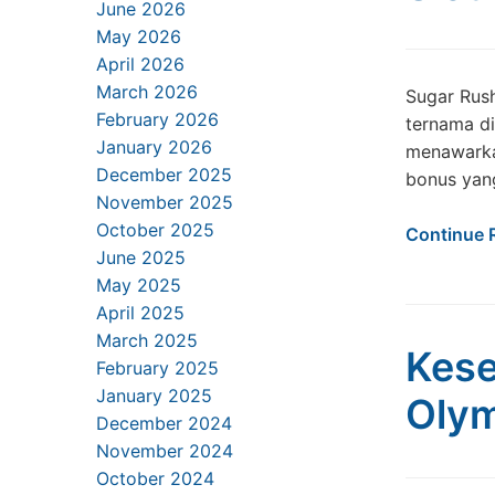
June 2026
May 2026
April 2026
March 2026
Sugar Rush
February 2026
ternama di
January 2026
menawarka
December 2025
bonus yan
November 2025
October 2025
Continue 
June 2025
May 2025
April 2025
March 2025
Kese
February 2025
January 2025
Olym
December 2024
November 2024
October 2024