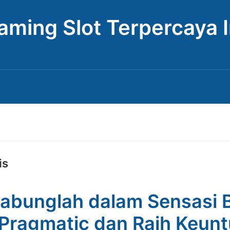
aming Slot Terpercaya 
is
abunglah dalam Sensasi 
 Pragmatic dan Raih Keun