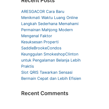
Recent Posts
ARESGACOR Cara Baru
Menikmati Waktu Luang Online
Langkah Sederhana Memahami
Permainan Mahjong Modern
Mengenal Faktor
Kesuksesan Properti
SaddleBrookeCondos
Keunggulan SmokeshopClinton
untuk Pengalaman Belanja Lebih
Praktis
Slot QRIS Tawarkan Sensasi
Bermain Cepat dan Lebih Efisien
Recent Comments