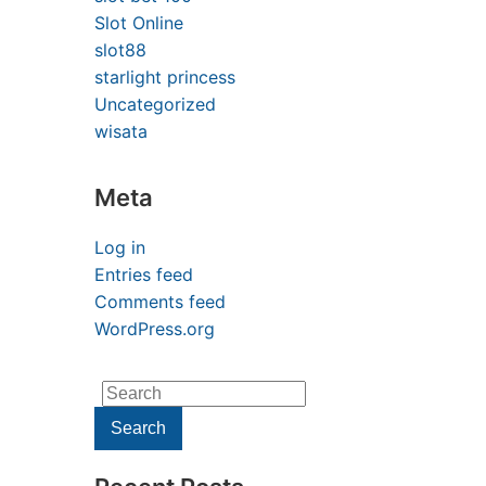
Slot Online
slot88
starlight princess
Uncategorized
wisata
Meta
Log in
Entries feed
Comments feed
WordPress.org
Search
for:
Search