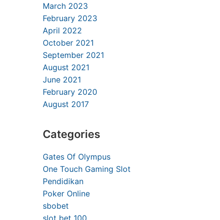
March 2023
February 2023
April 2022
October 2021
September 2021
August 2021
June 2021
February 2020
August 2017
Categories
Gates Of Olympus
One Touch Gaming Slot
Pendidikan
Poker Online
sbobet
slot bet 100