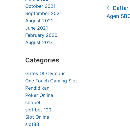
October 2021
←
Daftar 
September 2021
Agen SB
August 2021
June 2021
February 2020
August 2017
Categories
Gates Of Olympus
One Touch Gaming Slot
Pendidikan
Poker Online
sbobet
slot bet 100
Slot Online
slot88