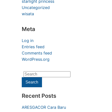
starlight princess
Uncategorized
wisata
Meta
Log in
Entries feed
Comments feed
WordPress.org
Search
for:
Search
Recent Posts
ARESGACOR Cara Baru