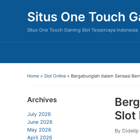
Situs One Touch G
Situs One Touch Gaming Slot Terpercaya Indonesia
Home
»
Slot Online
»
Bergabunglah dalam Sensasi Berm
Berg
Archives
Slot
July 2026
June 2026
May 2026
By
Didellp
April 2026