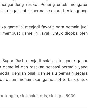
 mengandung resiko. Penting untuk mengatur
elalu ingat untuk bermain secara bertanggung
jika game ini menjadi favorit para pemain judi
an membuat game ini layak untuk dicoba oleh
a Sugar Rush menjadi salah satu game gacor
ba game ini dan rasakan sensasi bermain yang
odal dengan bijak dan selalu bermain secara
nda dalam menemukan game slot terbaik untuk
a potongan
,
slot pakai qris
,
slot qris 5000