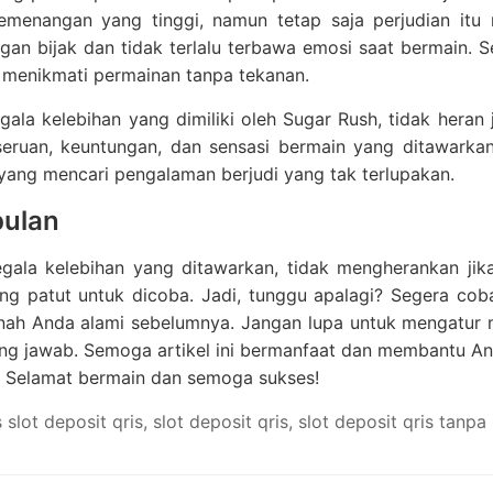
emenangan yang tinggi, namun tetap saja perjudian itu
an bijak dan tidak terlalu terbawa emosi saat bermain. S
 menikmati permainan tanpa tekanan.
ala kelebihan yang dimiliki oleh Sugar Rush, tidak heran 
eseruan, keuntungan, dan sensasi bermain yang ditawark
yang mencari pengalaman berjudi yang tak terlupakan.
ulan
gala kelebihan yang ditawarkan, tidak mengherankan jik
ang patut untuk dicoba. Jadi, tunggu apalagi? Segera co
nah Anda alami sebelumnya. Jangan lupa untuk mengatur m
ng jawab. Semoga artikel ini bermanfaat dan membantu A
. Selamat bermain dan semoga sukses!
s slot deposit qris
,
slot deposit qris
,
slot deposit qris tanp