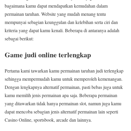
bagaimana kamu dapat mendapatkan kemudahan dalam
permainan taruhan. Website yang mudah menang tentu
mempunyai sebagian keunggulan dan kelebihan serta ciri dan
kriteria yang dapat kamu kenali. Beberapa di antaranya adalah
sebagai berikut:
Game judi online terlengkap
Pertama kami tawarkan kamu permainan taruhan judi terlengkap
sehingga mempermudah kamu untuk memperoleh kemenangan.
Dengan lengkapnya alternatif permainan, pasti bebas juga untuk
kamu memilih jenis permainan apa saja. Beberapa permainan
yang ditawarkan tidak hanya permainan slot, namun juga kamu
dapat mencoba sebagian jenis alternatif permainan lain seperti
Casino Online, sportsbook, arcade dan lainnya.