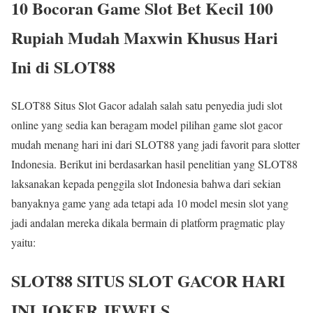
10 Bocoran Game Slot Bet Kecil 100
Rupiah Mudah Maxwin Khusus Hari
Ini di SLOT88
SLOT88 Situs Slot Gacor adalah salah satu penyedia judi slot
online yang sedia kan beragam model pilihan game slot gacor
mudah menang hari ini dari SLOT88 yang jadi favorit para slotter
Indonesia. Berikut ini berdasarkan hasil penelitian yang SLOT88
laksanakan kepada penggila slot Indonesia bahwa dari sekian
banyaknya game yang ada tetapi ada 10 model mesin slot yang
jadi andalan mereka dikala bermain di platform pragmatic play
yaitu:
SLOT88 SITUS SLOT GACOR HARI
INI JOKER JEWELS