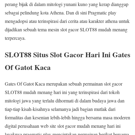
perang bijak di dalam mitologi yunani kuno yang kerap dianggap
sebagai pelindung kota Athena. Dan di sini Pragmatic play
mengadopsi atau terinspirasi dari cerita atau karakter athena untuk
dijadikan sebuah tema mesin slot gacor SLOT88 mudah menang
terpercaya.
SLOT88 Situs Slot Gacor Hari Ini Gates
Of Gatot Kaca
Gates Of Gatot Kaca merupakan sebuah permainan slot gacor
SLOT88 mudah menang hari ini yang terinspirasi dari tokoh
mitologi jawa yang terlalu dihormati di dalam budaya jawa dan
tiap-tiap kisah-kisahnya selamanya jadi bagian mutlak dari
formalitas dan kesenian lebih-lebih hingga bersama masa moderen
digital perusahaan web site slot gacor mudah menang hari ini
layaknya pragmatic play menciptakan permainan berikut bersama