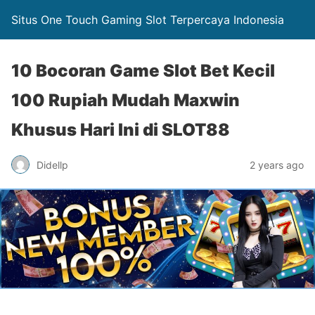
Situs One Touch Gaming Slot Terpercaya Indonesia
10 Bocoran Game Slot Bet Kecil
100 Rupiah Mudah Maxwin
Khusus Hari Ini di SLOT88
Didellp
2 years ago