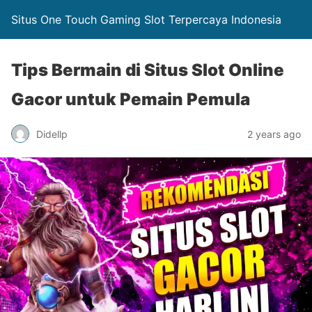
Situs One Touch Gaming Slot Terpercaya Indonesia
Tips Bermain di Situs Slot Online
Gacor untuk Pemain Pemula
Didellp
2 years ago