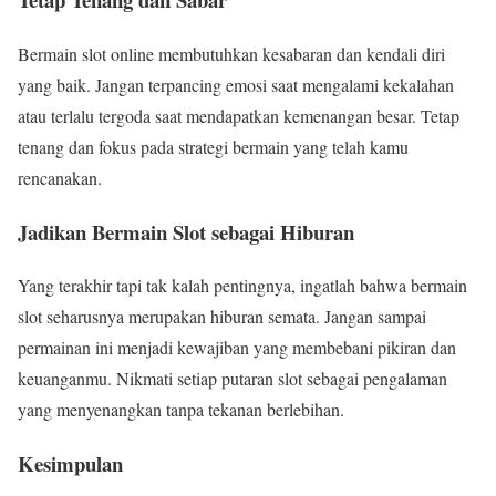
Bermain slot online membutuhkan kesabaran dan kendali diri
yang baik. Jangan terpancing emosi saat mengalami kekalahan
atau terlalu tergoda saat mendapatkan kemenangan besar. Tetap
tenang dan fokus pada strategi bermain yang telah kamu
rencanakan.
Jadikan Bermain Slot sebagai Hiburan
Yang terakhir tapi tak kalah pentingnya, ingatlah bahwa bermain
slot seharusnya merupakan hiburan semata. Jangan sampai
permainan ini menjadi kewajiban yang membebani pikiran dan
keuanganmu. Nikmati setiap putaran slot sebagai pengalaman
yang menyenangkan tanpa tekanan berlebihan.
Kesimpulan