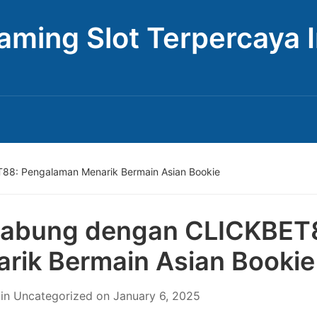
aming Slot Terpercaya 
8: Pengalaman Menarik Bermain Asian Bookie
gabung dengan CLICKBET
rik Bermain Asian Bookie
in
Uncategorized
on
January 6, 2025