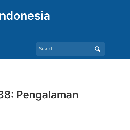
Indonesia
Search
for:
88: Pengalaman