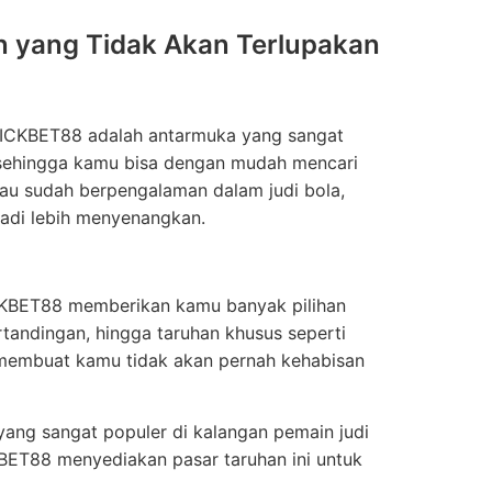
 yang Tidak Akan Terlupakan
LICKBET88 adalah antarmuka yang sangat
a, sehingga kamu bisa dengan mudah mencari
tau sudah berpengalaman dalam judi bola,
adi lebih menyenangkan.
CKBET88 memberikan kamu banyak pilihan
rtandingan, hingga taruhan khusus seperti
am membuat kamu tidak akan pernah kehabisan
ang sangat populer di kalangan pemain judi
BET88 menyediakan pasar taruhan ini untuk