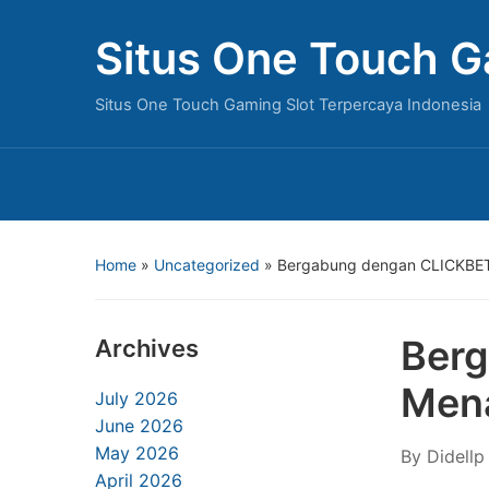
Situs One Touch G
Situs One Touch Gaming Slot Terpercaya Indonesia
Home
»
Uncategorized
»
Bergabung dengan CLICKBET8
Ber
Archives
Mena
July 2026
June 2026
May 2026
By
Didellp
April 2026