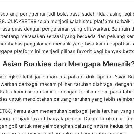
seorang penggemar judi bola, pasti sudah tidak asing lagi de
. CLICKBET88 telah menjadi salah satu platform terbaik 
rasa puas dengan pengalaman yang ditawarkan. Bermain di
a tentang merasakan sensasi yang berbeda dan peluang keme
 membahas pengalaman menarik yang bisa kamu dapatkan 
gapa platform ini menjadi pilihan favorit bagi banyak betto
u Asian Bookies dan Mengapa Menarik
langkah lebih jauh, mari kita pahami dulu apa itu Asian Boo
warkan berbagai macam pilihan taruhan olahraga, dengan 
Kalau kamu sudah familiar dengan taruhan bola, pasti tah
ies untuk menciptakan peluang taruhan yang lebih seimba
ET88, kamu akan menemukan berbagai jenis taruhan yang m
ang menjadi favorit banyak pemain. Dalam taruhan ini, tim
gan gol) untuk menyeimbangkan peluang antara kedua tim.
arik dan bisa meningkatkan peluang kamu untuk menang.