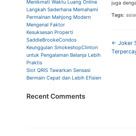
Menikmati Waktu Luang Online
juga deng
Langkah Sederhana Memahami
Tags:
asia
Permainan Mahjong Modern
Mengenal Faktor
Kesuksesan Properti
SaddleBrookeCondos
←
Joker S
Keunggulan SmokeshopClinton
Terperca
untuk Pengalaman Belanja Lebih
Praktis
Slot QRIS Tawarkan Sensasi
Bermain Cepat dan Lebih Efisien
Recent Comments