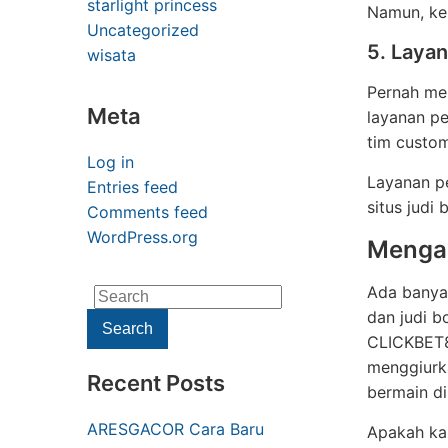
starlight princess
Namun, ke
Uncategorized
5. Laya
wisata
Pernah men
Meta
layanan pe
tim custo
Log in
Layanan p
Entries feed
situs judi
Comments feed
WordPress.org
Mengap
Ada banya
Search
dan judi b
for:
Search
CLICKBET8
menggiurk
Recent Posts
bermain d
ARESGACOR Cara Baru
Apakah ka