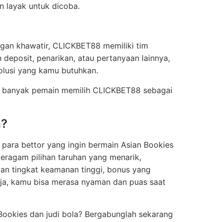
 layak untuk dicoba.
ngan khawatir, CLICKBET88 memiliki tim
deposit, penarikan, atau pertanyaan lainnya,
lusi yang kamu butuhkan.
pa banyak pemain memilih CLICKBET88 sebagai
a?
para bettor yang ingin bermain Asian Bookies
beragam pilihan taruhan yang menarik,
n tingkat keamanan tinggi, bonus yang
ja, kamu bisa merasa nyaman dan puas saat
ookies dan judi bola? Bergabunglah sekarang