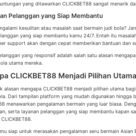
untungan yang ditawarkan CLICKBET88 sangat menarik dan
nan Pelanggan yang Siap Membantu
galami kesulitan atau masalah saat bermain judi bola? Ja
langgan yang siap membantu kamu 24/7. Entah itu masalah 
mer support akan dengan cepat memberikan bantuan dan so
elanggan yang responsif adalah salah satu alasan menga
 bola utama mereka.
a CLICKBET88 Menjadi Pilihan Utam
k alasan mengapa CLICKBET88 menjadi pilihan utama bagi 
ola. Dari tampilan platform yang mudah digunakan hingga 
8 menawarkan pengalaman bermain yang luar biasa. Denga
an, serta layanan pelanggan yang siap membantu kapan sa
i CLICKBET88.
mu siap untuk merasakan pengalaman seru bermain Asian B