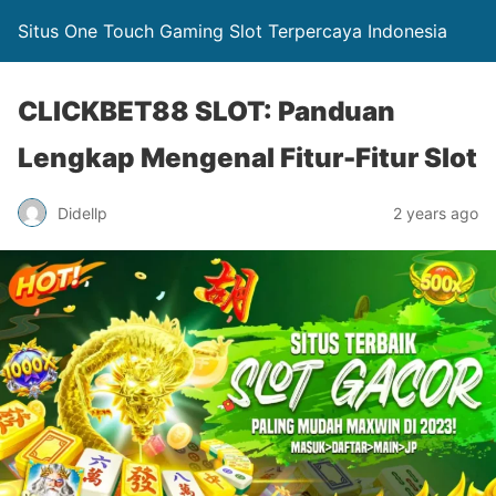
Situs One Touch Gaming Slot Terpercaya Indonesia
CLICKBET88 SLOT: Panduan
Lengkap Mengenal Fitur-Fitur Slot
Didellp
2 years ago