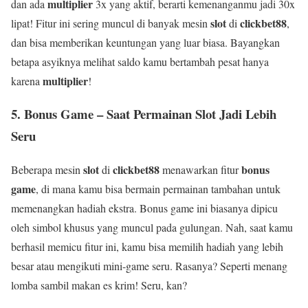
multiplier
dan ada
3x yang aktif, berarti kemenanganmu jadi 30x
slot
clickbet88
lipat! Fitur ini sering muncul di banyak mesin
di
,
dan bisa memberikan keuntungan yang luar biasa. Bayangkan
betapa asyiknya melihat saldo kamu bertambah pesat hanya
multiplier
karena
!
5.
Bonus Game
– Saat Permainan
Slot
Jadi Lebih
Seru
slot
clickbet88
bonus
Beberapa mesin
di
menawarkan fitur
game
, di mana kamu bisa bermain permainan tambahan untuk
memenangkan hadiah ekstra. Bonus game ini biasanya dipicu
oleh simbol khusus yang muncul pada gulungan. Nah, saat kamu
berhasil memicu fitur ini, kamu bisa memilih hadiah yang lebih
besar atau mengikuti mini-game seru. Rasanya? Seperti menang
lomba sambil makan es krim! Seru, kan?