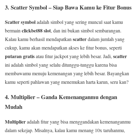
3.
Scatter Symbol
– Siap Bawa Kamu ke Fitur Bonus
Scatter symbol
adalah simbol yang sering muncul saat kamu
clickbet88 slot
bermain
, dan ini bukan simbol sembarangan.
scatter
Kalau kamu berhasil mendapatkan
dalam jumlah yang
cukup, kamu akan mendapatkan akses ke fitur bonus, seperti
putaran gratis
scatter
atau fitur jackpot yang lebih besar. Jadi,
ini adalah simbol yang selalu ditunggu-tunggu karena bisa
membawamu menuju kemenangan yang lebih besar. Bayangkan
kamu seperti pahlawan yang menemukan harta karun, seru kan?
4.
Multiplier
– Ganda Kemenanganmu dengan
Mudah
Multiplier
adalah fitur yang bisa menggandakan kemenanganmu
dalam sekejap. Misalnya, kalau kamu menang 10x taruhanmu,