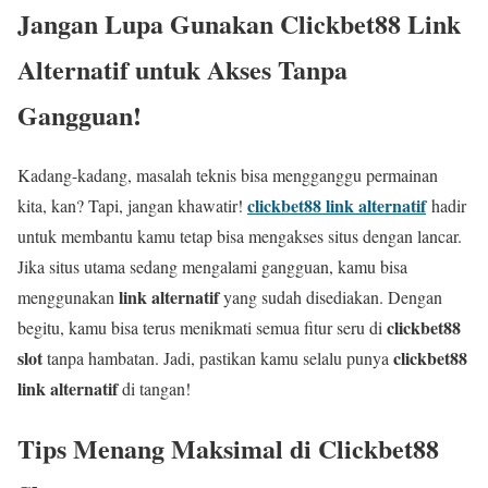
Jangan Lupa Gunakan
Clickbet88 Link
Alternatif
untuk Akses Tanpa
Gangguan!
Kadang-kadang, masalah teknis bisa mengganggu permainan
clickbet88 link alternatif
kita, kan? Tapi, jangan khawatir!
hadir
untuk membantu kamu tetap bisa mengakses situs dengan lancar.
Jika situs utama sedang mengalami gangguan, kamu bisa
link alternatif
menggunakan
yang sudah disediakan. Dengan
clickbet88
begitu, kamu bisa terus menikmati semua fitur seru di
slot
clickbet88
tanpa hambatan. Jadi, pastikan kamu selalu punya
link alternatif
di tangan!
Tips Menang Maksimal di
Clickbet88