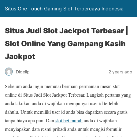
Situs One Touch Gaming Slot Terpercaya Indonesia
Situs Judi Slot Jackpot Terbesar |
Slot Online Yang Gampang Kasih
Jackpot
Didellp
2 years ago
Sebelum anda ingin memulai bermain permainan mesin slot
online di Situs Judi Slot Jackpot Terbesar. Langkah pertama yang
anda lakukan anda di wajibkan mempunyai user id terlebih
dahulu. Untuk memiliki user id anda bisa dapatkan secara gratis
tanpa biaya apa pun. Dan
slot bet murah
anda di wajibkan
menyiapakan data resmi pribadi anda untuk mengisi formulir