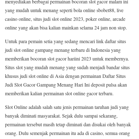
menyediakan berbagai permainan bocoran slot gacor malam ini
yang mudah untuk menang seperti bola online sbobet88, live
casino online, situs judi slot online 2023, poker online, arcade
online yang akan bisa kalian mainkan selama 24 jam non stop.
Untuk para pemain setia yang sedang mencari link daftar situs
judi slot online gampang menang terbaru di Indonesia yang
memberikan bocoran slot gacor hariini 2023 untuk membernya.
Situs slot yang mudah menang yang sudah menjadi bandar situs
khusus judi slot online di Asia dengan permainan Daftar Situs
Judi Slot Gacor Gampang Menang Hari Ini deposit pulsa akan
memberikan kalian permainan slot online gacor terbaru.
Slot Online adalah salah satu jenis permainan taruhan judi yang
banyak diminati masyarakat. Sejak dulu sampai sekarang,
permainan tersebut masih tetap diminati dan disukai oleh banyak
orang. Dulu semenjak permainan itu ada di casino, semua orang