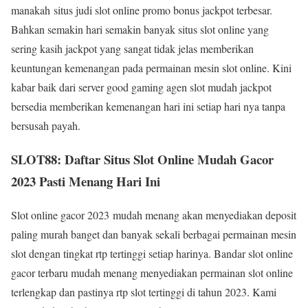
manakah situs judi slot online promo bonus jackpot terbesar.
Bahkan semakin hari semakin banyak situs slot online yang
sering kasih jackpot yang sangat tidak jelas memberikan
keuntungan kemenangan pada permainan mesin slot online. Kini
kabar baik dari server good gaming agen slot mudah jackpot
bersedia memberikan kemenangan hari ini setiap hari nya tanpa
bersusah payah.
SLOT88: Daftar Situs Slot Online Mudah Gacor
2023 Pasti Menang Hari Ini
Slot online gacor 2023 mudah menang akan menyediakan deposit
paling murah banget dan banyak sekali berbagai permainan mesin
slot dengan tingkat rtp tertinggi setiap harinya. Bandar slot online
gacor terbaru mudah menang menyediakan permainan slot online
terlengkap dan pastinya rtp slot tertinggi di tahun 2023. Kami