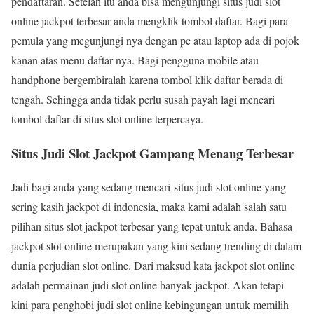
pendaftaran. Setelah itu anda bisa mengunjungi situs judi slot
online jackpot terbesar anda mengklik tombol daftar. Bagi para
pemula yang megunjungi nya dengan pc atau laptop ada di pojok
kanan atas menu daftar nya. Bagi pengguna mobile atau
handphone bergembiralah karena tombol klik daftar berada di
tengah. Sehingga anda tidak perlu susah payah lagi mencari
tombol daftar di situs slot online terpercaya.
Situs Judi Slot Jackpot Gampang Menang Terbesar
Jadi bagi anda yang sedang mencari situs judi slot online yang
sering kasih jackpot di indonesia, maka kami adalah salah satu
pilihan situs slot jackpot terbesar yang tepat untuk anda. Bahasa
jackpot slot online merupakan yang kini sedang trending di dalam
dunia perjudian slot online. Dari maksud kata jackpot slot online
adalah permainan judi slot online banyak jackpot. Akan tetapi
kini para penghobi judi slot online kebingungan untuk memilih