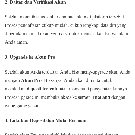
2.
Daftar dan Verifikasi Akun
Setelah memilih situs, daftar dan buat akun di platform tersebut.
Proses pendaftaran cukup mudah, cukup lengkapi data diri yang
diperlukan dan lakukan verifikasi untuk memastikan bahwa akun
Anda aman.
3.
Upgrade ke Akun Pro
Setelah akun Anda terdaftar, Anda bisa meng-upgrade akun Anda
Akun Pro
menjadi
. Biasanya, Anda akan diminta untuk
deposit tertentu
melakukan
atau memenuhi persyaratan lainnya.
server Thailand
Proses upgrade ini membuka akses ke
dengan
game-game gacor.
4.
Lakukan Deposit dan Mulai Bermain
Setelah akun Pro Anda aktif, lakukan deposit sesuai dengan