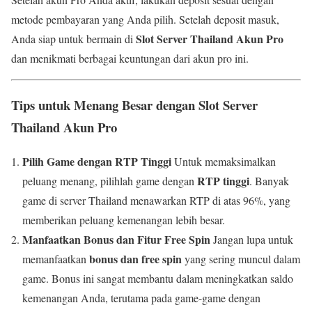
metode pembayaran yang Anda pilih. Setelah deposit masuk,
Slot Server Thailand Akun Pro
Anda siap untuk bermain di
dan menikmati berbagai keuntungan dari akun pro ini.
Tips untuk Menang Besar dengan Slot Server
Thailand Akun Pro
Pilih Game dengan RTP Tinggi
Untuk memaksimalkan
RTP tinggi
peluang menang, pilihlah game dengan
. Banyak
game di server Thailand menawarkan RTP di atas 96%, yang
memberikan peluang kemenangan lebih besar.
Manfaatkan Bonus dan Fitur Free Spin
Jangan lupa untuk
bonus dan free spin
memanfaatkan
yang sering muncul dalam
game. Bonus ini sangat membantu dalam meningkatkan saldo
kemenangan Anda, terutama pada game-game dengan