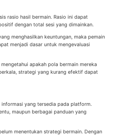
s rasio hasil bermain. Rasio ini dapat
sitif dengan total sesi yang dimainkan.
i yang menghasilkan keuntungan, maka pemain
 dapat menjadi dasar untuk mengevaluasi
 mengetahui apakah pola bermain mereka
rkala, strategi yang kurang efektif dapat
informasi yang tersedia pada platform.
rtentu, maupun berbagai panduan yang
belum menentukan strategi bermain. Dengan