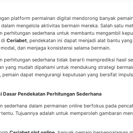
gan platform permainan digital mendorong banyak pemain
r dalam mengelola aktivitas bermain mereka. Salah satu m
n perhitungan sederhana untuk membantu mengambil keputu
 di
Ceriabet
, pendekatan ini dapat menjadi alat bantu yan
modal, dan menjaga konsistensi selama bermain.
 perhitungan sederhana tidak berarti memprediksi hasil s
n yang mudah dipahami untuk mendukung strategi bermain
, pemain dapat mengurangi keputusan yang bersifat impuls
Dasar Pendekatan Perhitungan Sederhana
n sederhana dalam permainan online berfokus pada pencat
ertentu. Tujuannya adalah untuk memperoleh gambaran men
form
Ceriabet slot online
, banyak pemain berpengalaman m