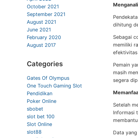
Menganali
October 2021
September 2021
Pendekatan
August 2021
dihitung d
June 2021
Sebagai co
February 2020
memiliki r
August 2017
efektivita
Categories
Pemain yan
masih memb
Gates Of Olympus
segera dip
One Touch Gaming Slot
Memanfaat
Pendidikan
Poker Online
Setelah m
sbobet
Informasi 
slot bet 100
membantu
Slot Online
slot88
Data yang