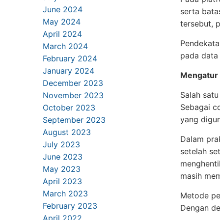
June 2024
serta bata
May 2024
tersebut, 
April 2024
Pendekatan
March 2024
pada data 
February 2024
January 2024
Mengatur 
December 2023
Salah satu
November 2023
Sebagai co
October 2023
yang digu
September 2023
August 2023
Dalam pra
July 2023
setelah se
June 2023
menghentik
May 2023
masih memi
April 2023
March 2023
Metode pe
February 2023
Dengan dem
April 2022