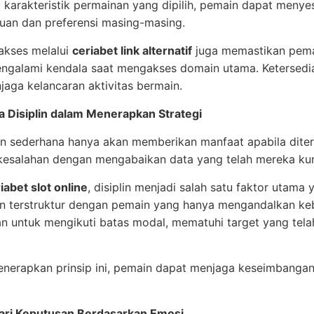
karakteristik permainan yang dipilih, pemain dapat menye
uan dan preferensi masing-masing.
 akses melalui
ceriabet link alternatif
juga memastikan pemai
ngalami kendala saat mengakses domain utama. Ketersediaa
aga kelancaran aktivitas bermain.
a Disiplin dalam Menerapkan Strategi
an sederhana hanya akan memberikan manfaat apabila dite
esalahan dengan mengabaikan data yang telah mereka kump
iabet slot online
, disiplin menjadi salah satu faktor uta
n terstruktur dengan pemain yang hanya mengandalkan ke
untuk mengikuti batas modal, mematuhi target yang telah
erapkan prinsip ini, pemain dapat menjaga keseimbangan a
ri Keputusan Berdasarkan Emosi