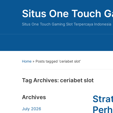
Situs One Touch G
Situs One Touch Gaming Slot Terpercaya Indonesia
Home
»
Posts tagged 'ceriabet slot'
Tag Archives:
ceriabet slot
Stra
Archives
Perh
July 2026