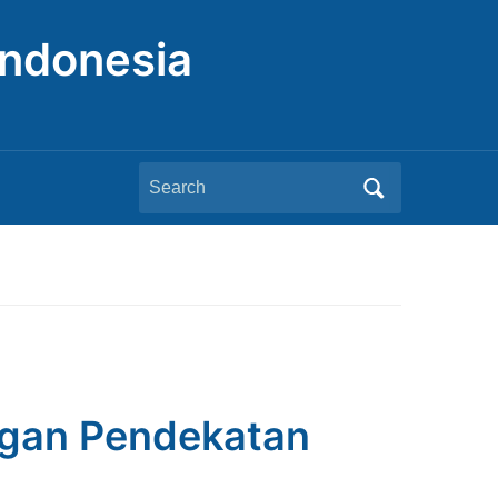
Indonesia
Search
for:
ngan Pendekatan