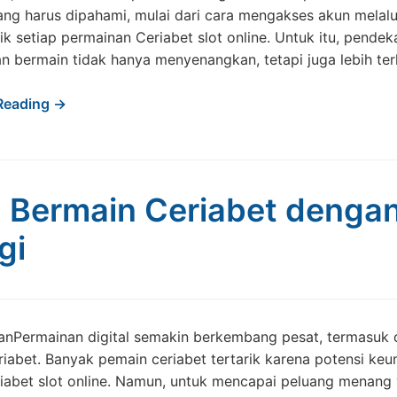
ang harus dipahami, mulai dari cara mengakses akun melal
tik setiap permainan Ceriabet slot online. Untuk itu, pende
 bermain tidak hanya menyenangkan, tetapi juga lebih terk
Reading →
 Bermain Ceriabet denga
gi
nPermainan digital semakin berkembang pesat, termasuk da
riabet. Banyak pemain ceriabet tertarik karena potensi ke
riabet slot online. Namun, untuk mencapai peluang menan