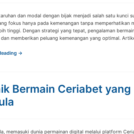
aruhan dan modal dengan bijak menjadi salah satu kunci 
yang fokus hanya pada kemenangan tanpa memperhatikan m
bih tinggi. Dengan strategi yang tepat, pengalaman bermain
, dan memberikan peluang kemenangan yang optimal. Artik
Reading →
ik Bermain Ceriabet yang
ula
a, memasuki dunia permainan digital melalui platform Cer