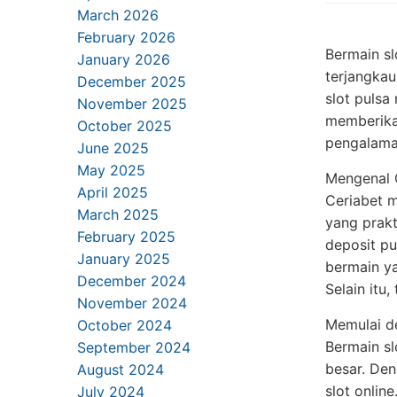
March 2026
February 2026
Bermain sl
January 2026
terjangkau
December 2025
slot pulsa
November 2025
memberikan
October 2025
pengalaman
June 2025
May 2025
Mengenal 
April 2025
Ceriabet m
March 2025
yang prakt
February 2025
deposit p
January 2025
bermain ya
December 2024
Selain itu
November 2024
Memulai de
October 2024
Bermain sl
September 2024
besar. Den
August 2024
slot onlin
July 2024