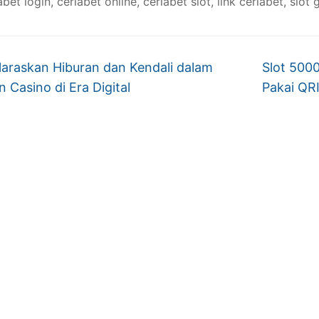
abet login
,
ceriabet online
,
ceriabet slot
,
link ceriabet
,
slot 
araskan Hiburan dan Kendali dalam
Slot 500
 Casino di Era Digital
Pakai QR