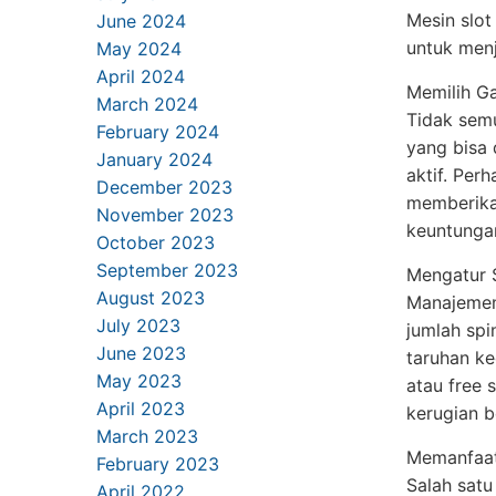
Mesin slot
June 2024
untuk menj
May 2024
April 2024
Memilih G
March 2024
Tidak semu
February 2024
yang bisa 
January 2024
aktif. Per
December 2023
memberika
November 2023
keuntunga
October 2023
September 2023
Mengatur 
August 2023
Manajemen 
July 2023
jumlah spi
June 2023
taruhan ke
May 2023
atau free 
April 2023
kerugian b
March 2023
Memanfaat
February 2023
Salah sat
April 2022